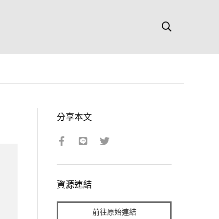
分享本文
資源連結
前往原始連結