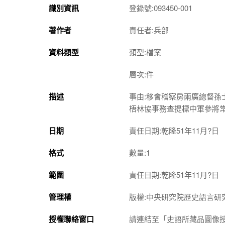
識別資訊
登錄號:093450-001
著作者
責任者:兵部
資料類型
類型:檔案
層次:件
描述
事由:移會稽察房兩廣總督
梧林協事務查提標中軍參將
日期
責任日期:乾隆51年11月?日
格式
數量:1
範圍
責任日期:乾隆51年11月?日
管理權
版權:中央研究院歷史語言研
授權聯絡窗口
請連結至「史語所藏品圖像