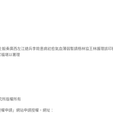
孫士毅奏廣西左江總兵李銓患病初愈氣血薄弱暫請梧林協王林護理該印
常福堪以署理
究所版權所有
授權申請」網站申請授權，網址：