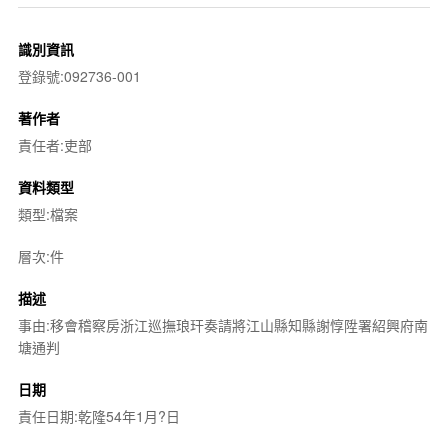
識別資訊
登錄號:092736-001
著作者
責任者:吏部
資料類型
類型:檔案
層次:件
描述
事由:移會稽察房浙江巡撫琅玕奏請將江山縣知縣謝惇陞署紹興府南
塘通判
日期
責任日期:乾隆54年1月?日