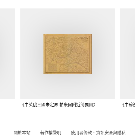
《中英俄三國未定界 帕米爾附近簡要圖》
《中蘇
關於本站
著作權聲明
使用者條款、資訊安全與隱私