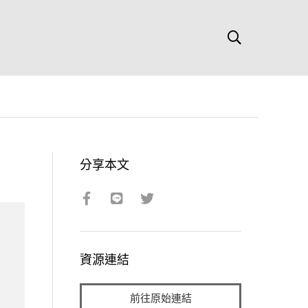
分享本文
資源連結
前往原始連結