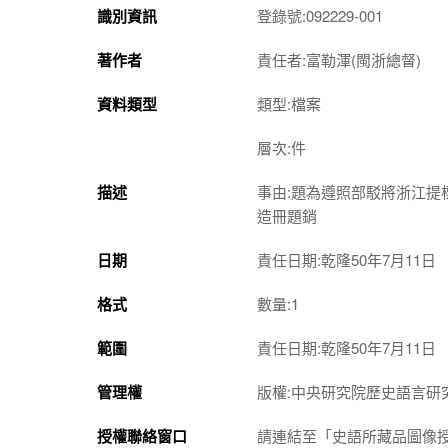
識別資訊
登錄號:092229-001
著作者
責任者:富勒渾(閩浙總督)
資料類型
類型:檔案
層次:件
描述
事由:題為遵照部駁將浙江
造冊題銷
日期
責任日期:乾隆50年7月11日
格式
數量:1
範圍
責任日期:乾隆50年7月11日
管理權
版權:中央研究院歷史語言研
授權聯絡窗口
請連結至「史語所藏品圖像