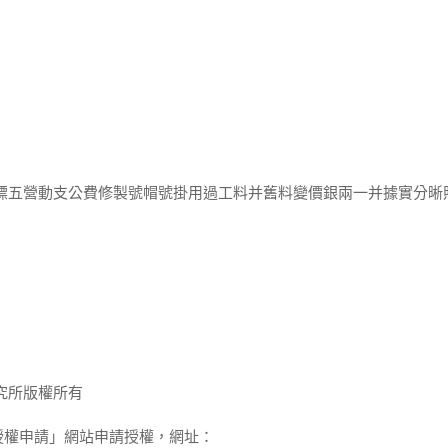
提標五營動支公費修製號帽號掛用過工料并舊料變價銀兩一并據實分晰
究所版權所有
授權申請」網站申請授權，網址：