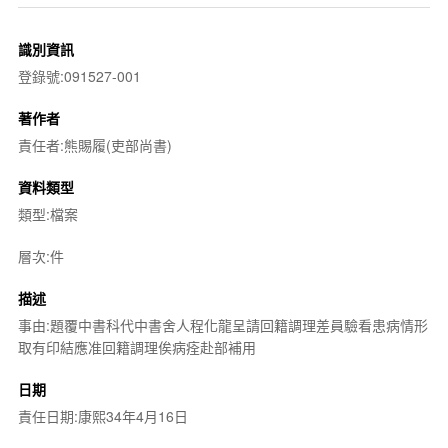
識別資訊
登錄號:091527-001
著作者
責任者:熊賜履(吏部尚書)
資料類型
類型:檔案
層次:件
描述
事由:題覆中書科代中書舍人程化龍呈請回籍調理差員驗看患病情形
取有印結應准回籍調理俟病痊赴部補用
日期
責任日期:康熙34年4月16日