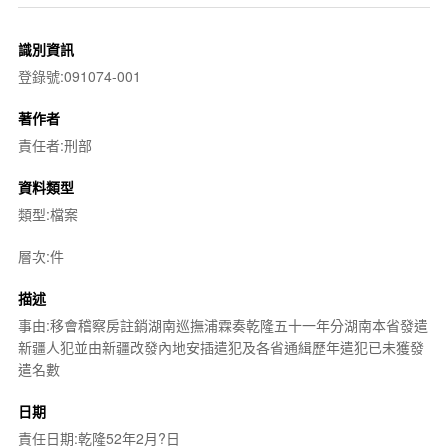
識別資訊
登錄號:091074-001
著作者
責任者:刑部
資料類型
類型:檔案
層次:件
描述
事由:移會稽察房註銷湖南巡撫浦霖奏乾隆五十一年分湖南本省發遣
新疆人犯並由新疆改發內地安插遣犯及各省通緝歷年遣犯已未獲發
遣名數
日期
責任日期:乾隆52年2月?日