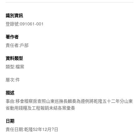
識別資訊
登錄號:091061-001
著作者
責任者:戶部
資料類型
類型:檔案
層次:件
描述
事由:移會稽察房查照山東巡撫長麟奏為遵例將乾隆五十二年分山東
省動用錢糧及工程報銷未結各案彙奏
日期
責任日期:乾隆52年12月?日