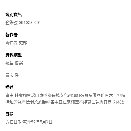
識別資訊
登錄號:091028-001
著作者
責任者:吏部
資料類型
類型:檔案
層次:件
描述
事由:移會稽察房山東巡撫長麟奏兗州知府張鳳鳴履歷雖開六十但精
神短少氣體怯弱恐於賑卹各事宜往來稽查不能貫注請將其勒令休致
日期
責任日期:乾隆52年5月?日