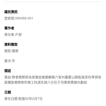
識別資訊
登錄號:090359-001
著作者
責任者:戶部
資料類型
類型:檔案
層次:件
描述
事由:移會稽察房為安徽巡撫書麟奏六安州屬霍山縣監獄梁柱等俱皆
腐爛急需興修所需工料請先按八分在于司庫匣費銀內動給
日期
責任日期:乾隆52年2月?日