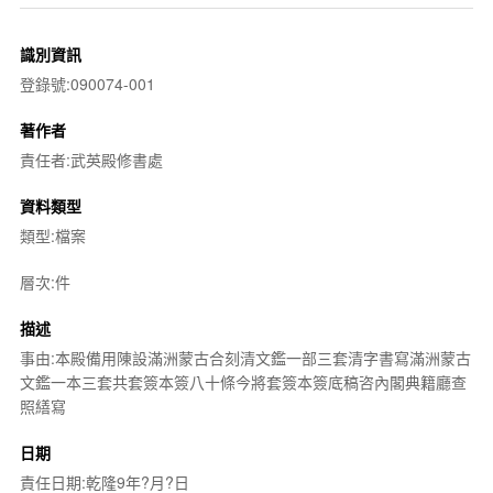
識別資訊
登錄號:090074-001
著作者
責任者:武英殿修書處
資料類型
類型:檔案
層次:件
描述
事由:本殿備用陳設滿洲蒙古合刻清文鑑一部三套清字書寫滿洲蒙古
文鑑一本三套共套簽本簽八十條今將套簽本簽底稿咨內閣典籍廳查
照繕寫
日期
責任日期:乾隆9年?月?日