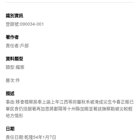
識別資訊
登錄號:090034-001
著作者
責任者:戶部
資料類型
類型:檔案
層次:件
描述
事由:移會稽察房奉上諭上年江西等府屬秋禾被淹成災念今春正賑已
畢民食仍拮据著再加恩將鄱陽等十州縣加賑並著該撫察勘被災較輕
地方情形
日期
責任日期:乾隆54年1月?日