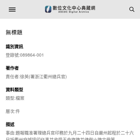
無標題
識別資訊
登錄號:089864-001
著作者
責任者:徐英(署浙江衢州總兵官)
資料類型
類型:檔案
層次:件
描述
事由:題報職准署理總兵官印務於九月二十四日自嚴州起程於二十六
日抵衢州府城接印任事并收受王命旗牌并律例火牌文冊等