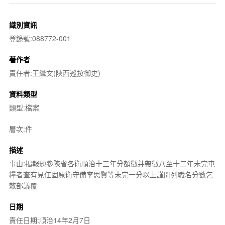
識別資訊
登錄號:088772-001
著作者
責任者:王繼文(陝西巡按御史)
資料類型
類型:檔案
層次:件
描述
事由:揭報題參陝省各衛順治十三年分額徵并帶徵八至十二年未完屯
糧者查有見任固原衛守備李思賢等未完一分以上謹開列職名分數乞
敕部議覆
日期
責任日期:順治14年2月7日