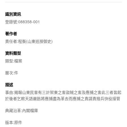
識別資訊
登錄號:088358-001
著作者
責任者:程衡(山東巡按御史)
資料類型
類型:檔案
層次:件
描述
事由:揭報山東民害有三計架東之害盜賊之害及應捕之害此三者皆起
於後者乞敕天語嚴飭將應捕盡為革去而應捕之責請責撥兵快役接管
典藏沿革:內閣檔庫
版本:原件