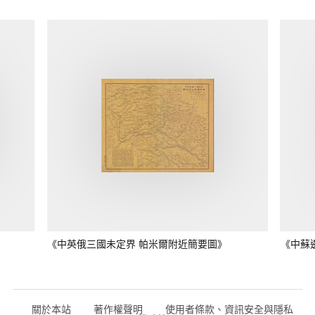
《中英俄三國未定界 帕米爾附近簡要圖》
《中蘇
關於本站
著作權聲明
使用者條款、資訊安全與隱私