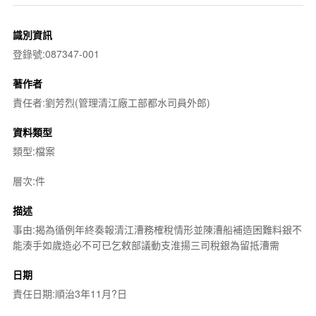
識別資訊
登錄號:087347-001
著作者
責任者:劉芳烈(管理清江廠工部都水司員外郎)
資料類型
類型:檔案
層次:件
描述
事由:揭為循例年終奏報清江漕務榷稅情形並陳漕船補造困難料銀不
能湊手如歲造必不可已乞敕部議動支淮揚三司稅銀為留抵漕需
日期
責任日期:順治3年11月?日