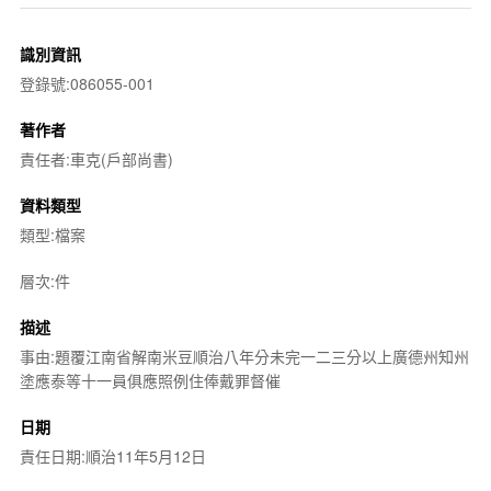
識別資訊
登錄號:086055-001
著作者
責任者:車克(戶部尚書)
資料類型
類型:檔案
層次:件
描述
事由:題覆江南省解南米豆順治八年分未完一二三分以上廣德州知州
塗應泰等十一員俱應照例住俸戴罪督催
日期
責任日期:順治11年5月12日