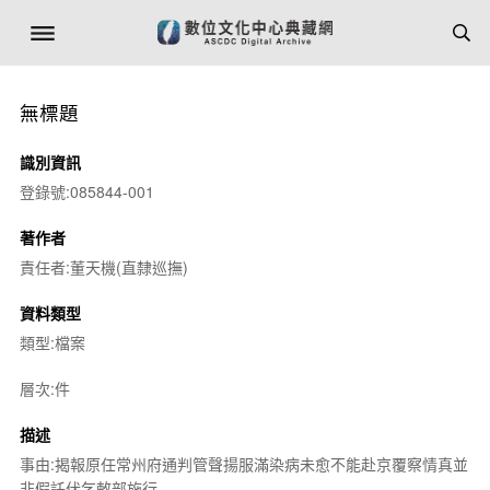
無標題
識別資訊
登錄號:085844-001
著作者
責任者:董天機(直隸巡撫)
資料類型
類型:檔案
層次:件
描述
事由:揭報原任常州府通判管聲揚服滿染病未愈不能赴京覆察情真並
非假託伏乞敕部施行