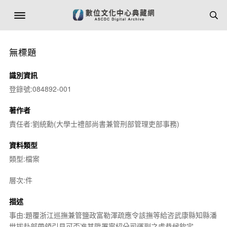
無標題
識別資訊
登錄號:084892-001
著作者
責任者:劉統勳(大學士禮部尚書兼管刑部管理吏部事務)
資料類型
類型:檔案
層次:件
描述
事由:題覆浙江巡撫兼管鹽政富勒渾疏應令該撫等給咨武康縣知縣潘
世拔赴部帶領引見可否准其陞署寧紹分司運副之處恭候欽定