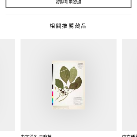
複製引用資訊
相關推薦藏品
中文種名:青脆枝
中文種