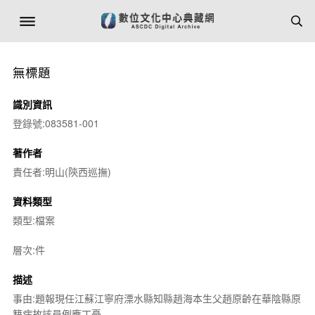
無標題
識別資訊
登錄號:083581-001
著作者
責任者:明山(陝西巡撫)
資料類型
類型:檔案
層次:件
描述
事由:題報現任江蘇江寧府溧水縣知縣趙海本生父趙原齡在華陰縣原
籍病故該員例應丁憂