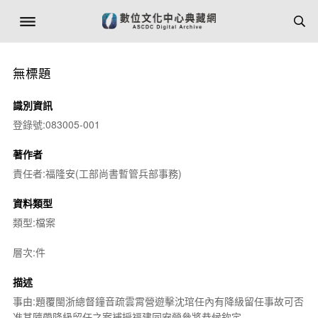
無標題
識別資訊
登錄號:083005-001
著作者
責任者:福隆安(工部尚書暫管兵部事務)
資料類型
類型:檔案
層次:件
描述
事由:題覆閩浙總督鐘音疏雲霄營遊擊沈琯任內有降級留任事故可否
准其隨帶降級留任之案補授福建同安營參將恭候欽定