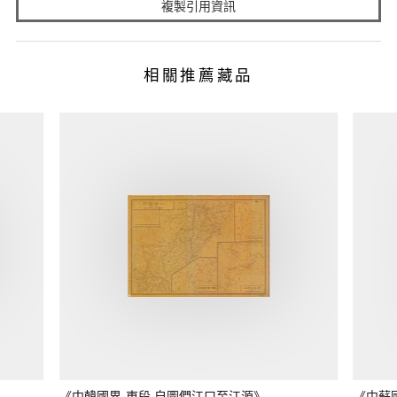
複製引用資訊
相關推薦藏品
《中韓國界-東段 自圖們江口至江源》
《中蘇