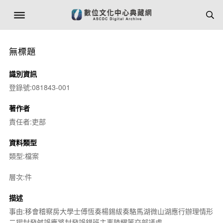
無標題
識別資訊
登錄號:081843-001
著作者
責任者:吏部
資料類型
類型:檔案
層次:件
描述
事由:移會稽察房大學士傅恆奏楊錫紱奏駱馬湖微山湖應行辦理情形
二摺封發舛誤應將封發誤錯班主事陸耀等交部議處