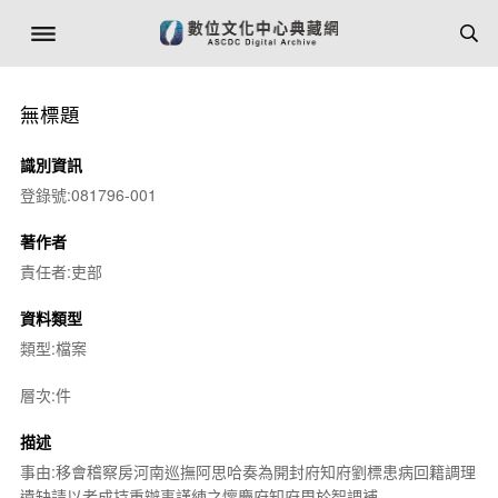
無標題
識別資訊
登錄號:081796-001
著作者
責任者:吏部
資料類型
類型:檔案
層次:件
描述
事由:移會稽察房河南巡撫阿思哈奏為開封府知府劉標患病回籍調理
遺缺請以老成持重辦事謹練之懷慶府知府周於智調補