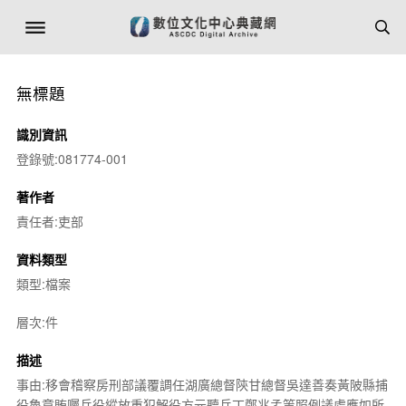
無標題
識別資訊
登錄號:081774-001
著作者
責任者:吏部
資料類型
類型:檔案
層次:件
描述
事由:移會稽察房刑部議覆調任湖廣總督陝甘總督吳達善奏黃陂縣捕
役魯章賄囑兵役縱放重犯解役方元聽兵丁鄭兆孟等照例議處應如所