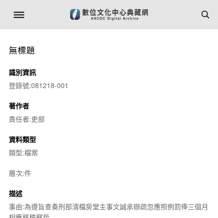
無標題
識別資訊
登錄號:081218-001
著作者
責任者:吏部
資料類型
類型:檔案
層次:件
描述
事由:為遵旨查奏刑部清檔房堂主事文誠承辦疏忽應照例罰俸三個月
相應移稽察房