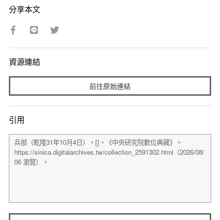
分享本文
資源連結
前往原始連結
引用