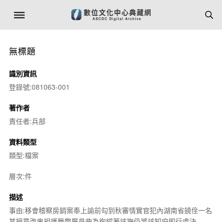
無標題
識別資訊
登錄號:081063-001
著作者
責任者:兵部
資料類型
類型:檔案
層次:件
描述
事由:移會稽察房銷案奉上諭前勾到秋審情實官犯內湖南省饒佺一名
其授意改串袒護舞弊屬員曲為徇縱著該撫仍將該知府即行處決