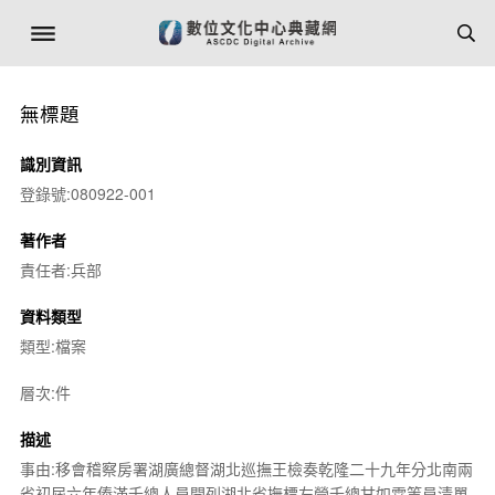
無標題
識別資訊
登錄號:080922-001
著作者
責任者:兵部
資料類型
類型:檔案
層次:件
描述
事由:移會稽察房署湖廣總督湖北巡撫王檢奏乾隆二十九年分北南兩
省初屆六年俸滿千總人員開列湖北省撫標左營千總甘如霖等員清單