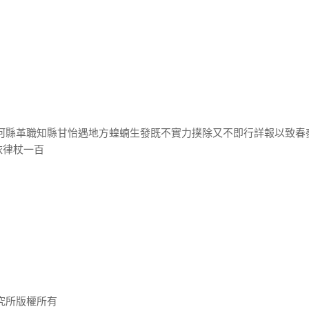
交河縣革職知縣甘怡遇地方蝗蝻生發既不實力撲除又不即行詳報以致春
依律杖一百
究所版權所有