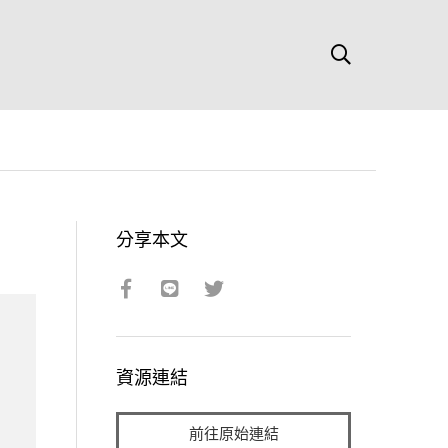
分享本文
資源連結
前往原始連結