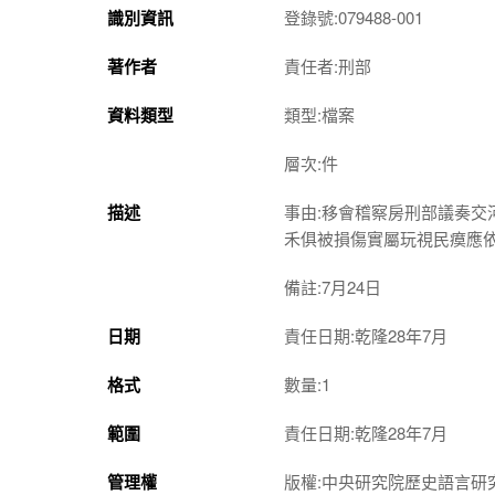
識別資訊
登錄號:079488-001
著作者
責任者:刑部
資料類型
類型:檔案
層次:件
描述
事由:移會稽察房刑部議奏
禾俱被損傷實屬玩視民瘼應
備註:7月24日
日期
責任日期:乾隆28年7月
格式
數量:1
範圍
責任日期:乾隆28年7月
管理權
版權:中央研究院歷史語言研