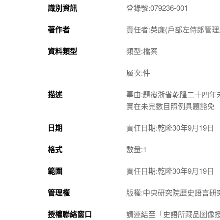
識別資訊
登錄號:079236-001
著作者
責任者:英廉(戶部左侍郎管
資料類型
類型:檔案
層次:件
描述
事由:題覆浙省乾隆二十四
實在未完數目照例具題豁免
日期
責任日期:乾隆30年9月19日
格式
數量:1
範圍
責任日期:乾隆30年9月19日
管理權
版權:中央研究院歷史語言研
授權聯絡窗口
請連結至「史語所藏品圖像