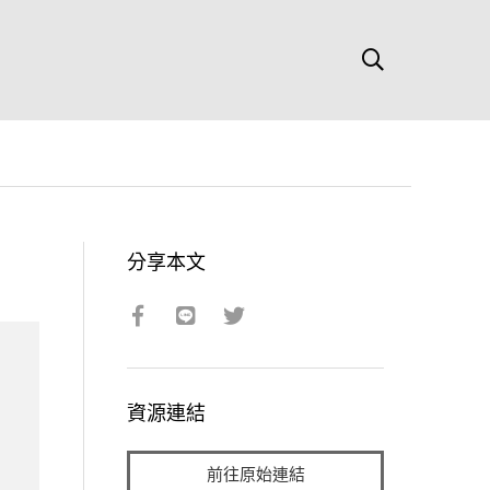
分享本文
資源連結
前往原始連結