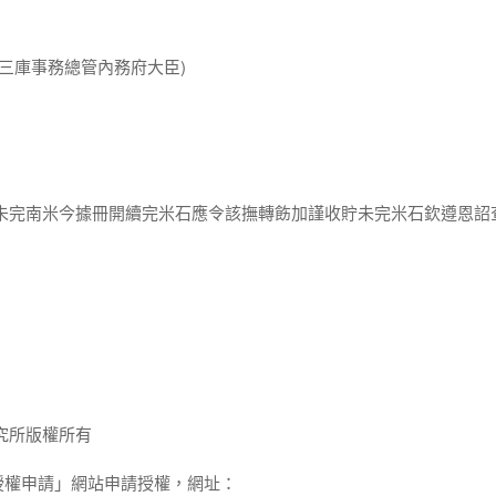
理三庫事務總管內務府大臣)
年未完南米今據冊開續完米石應令該撫轉飭加謹收貯未完米石欽遵恩詔
究所版權所有
授權申請」網站申請授權，網址：