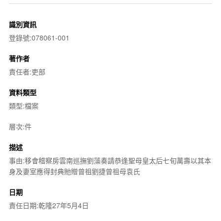
識別資訊
登錄號:078061-001
著作者
責任者:吏部
資料類型
類型:檔案
層次:件
描述
事由:移會稽察房雲南巡撫劉藻奏請恭逢聖母皇太后七旬萬壽以其本
身及妻室應得封典貤贈曾祖劉捷曾祖母袁氏
日期
責任日期:乾隆27年5月4日