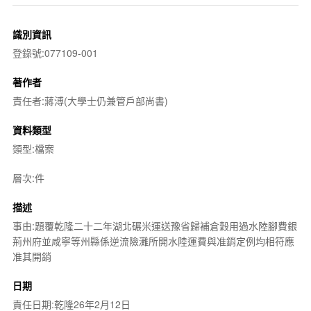
識別資訊
登錄號:077109-001
著作者
責任者:蔣溥(大學士仍兼管戶部尚書)
資料類型
類型:檔案
層次:件
描述
事由:題覆乾隆二十二年湖北碾米運送豫省歸補倉穀用過水陸腳費銀
荊州府並咸寧等州縣係逆流險灘所開水陸運費與准銷定例均相符應
准其開銷
日期
責任日期:乾隆26年2月12日