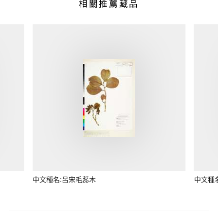
相關推薦藏品
中文種名:呂宋毛蕊木
中文種