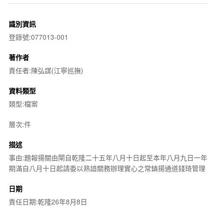
識別資訊
登錄號:077013-001
著作者
責任者:陳弘謀(江寧巡撫)
資料類型
類型:檔案
層次:件
描述
事由:題報揚關由閘自乾隆二十五年八月十日起至本年八月九日一年
期滿自八月十日起請委以熟諳關務辦理實心之常鎮揚通道錢琦管理
日期
責任日期:乾隆26年8月8日