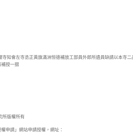
大理寺知會左寺丞正黃旗滿洲恒德補放工部員外郎所遺員缺請以本寺二
著補授一摺
究所版權所有
授權申請」網站申請授權，網址：