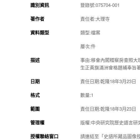
識別資訊
登錄號:075704-001
著作者
責任者:大理寺
資料類型
類型:檔案
層次:件
描述
事由:移會內閣稽察房查照
生正黃旗滿洲會格題補奉旨
日期
責任日期:乾隆18年3月23日
格式
數量:1
範圍
責任日期:乾隆18年3月23日
管理權
版權:中央研究院歷史語言研
授權聯絡窗口
請連結至「史語所藏品圖像