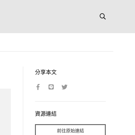
分享本文
資源連結
前往原始連結