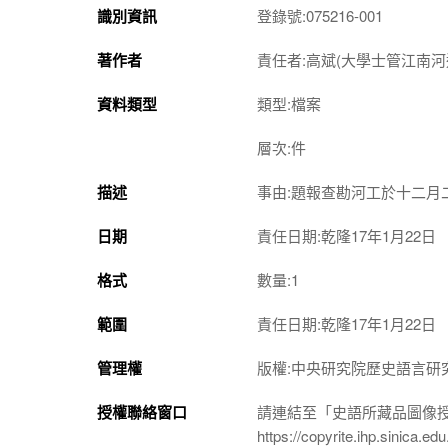
識別資訊
登錄號:075216-001
著作者
責任者:高斌(大學士管江南河
資料類型
類型:檔案
層次:件
描述
事由:題報查勘河工於十二月
日期
責任日期:乾隆17年1月22日
格式
數量:1
範圍
責任日期:乾隆17年1月22日
管理權
版權:中央研究院歷史語言研
授權聯絡窗口
請連結至「史語所藏品圖像
https://copyrite.ihp.sinica.