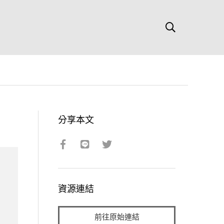
分享本文
資源連結
前往原始連結