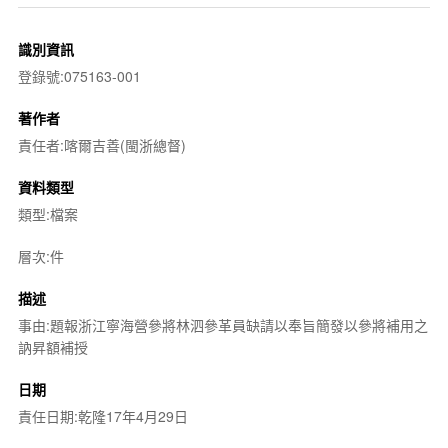
識別資訊
登錄號:075163-001
著作者
責任者:喀爾吉善(閩浙總督)
資料類型
類型:檔案
層次:件
描述
事由:題報浙江寧海營參將林泗參革員缺請以奉旨簡發以參將補用之
訥昇額補授
日期
責任日期:乾隆17年4月29日