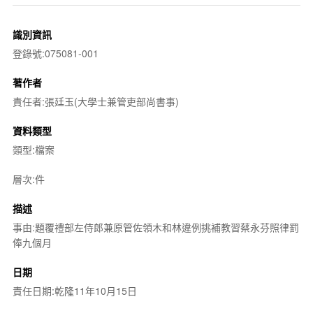
識別資訊
登錄號:075081-001
著作者
責任者:張廷玉(大學士兼管吏部尚書事)
資料類型
類型:檔案
層次:件
描述
事由:題覆禮部左侍郎兼原管佐領木和林違例挑補教習蔡永芬照律罰
俸九個月
日期
責任日期:乾隆11年10月15日