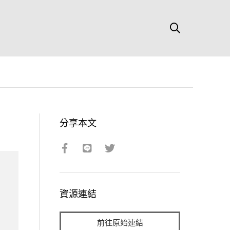
分享本文
資源連結
前往原始連結