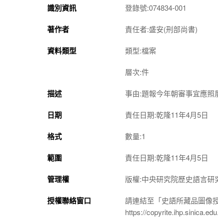
識別資訊
登錄號:074834-001
著作者
責任者:盛安(刑部尚書)
資料類型
類型:檔案
層次:件
描述
事由:題報今年朝審事宜應照
日期
責任日期:乾隆11年4月5日
格式
數量:1
範圍
責任日期:乾隆11年4月5日
管理權
版權:中央研究院歷史語言研
授權聯絡窗口
請連結至「史語所藏品圖像
https://copyrite.ihp.sinica.