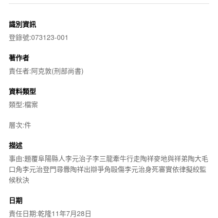
識別資訊
登錄號:073123-001
著作者
責任者:阿克敦(刑部尚書)
資料類型
類型:檔案
層次:件
描述
事由:題覆阜陽縣人李元治子李三龍牽牛行走陶祥麥地與祥弟陶大毛
口角李元治登門尋釁陶祥出辯爭角毆傷李元治身死審實依律擬絞監
候秋決
日期
責任日期:乾隆11年7月28日