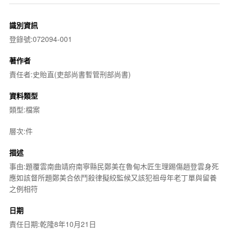
識別資訊
登錄號:072094-001
著作者
責任者:史貽直(吏部尚書暫管刑部尚書)
資料類型
類型:檔案
層次:件
描述
事由:題覆雲南曲靖府南寧縣民鄭美在魯甸木匠生理踢傷趙登雲身死
應如該督所題鄭美合依鬥殺律擬絞監候又該犯祖母年老丁單與留養
之例相符
日期
責任日期:乾隆8年10月21日