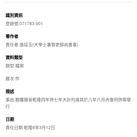
識別資訊
登錄號:071783-001
著作者
責任者:張廷玉(大學士兼管吏部尚書事)
資料類型
類型:檔案
層次:件
描述
事由:題覆閩省乾隆四年併七年大計均准其於八年六月內會同併案舉
行
日期
責任日期:乾隆8年3月12日