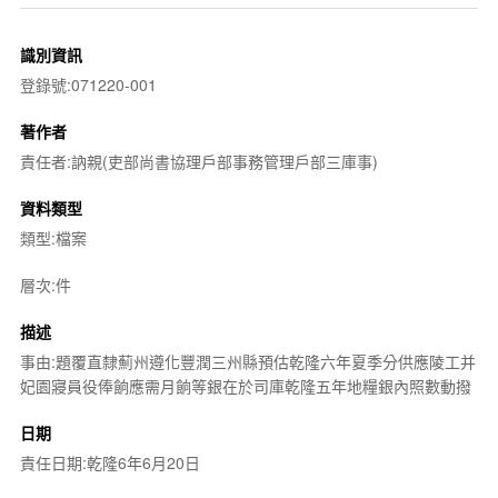
識別資訊
登錄號:071220-001
著作者
責任者:訥親(吏部尚書協理戶部事務管理戶部三庫事)
資料類型
類型:檔案
層次:件
描述
事由:題覆直隸薊州遵化豐潤三州縣預估乾隆六年夏季分供應陵工并
妃園寢員役俸餉應需月餉等銀在於司庫乾隆五年地糧銀內照數動撥
日期
責任日期:乾隆6年6月20日