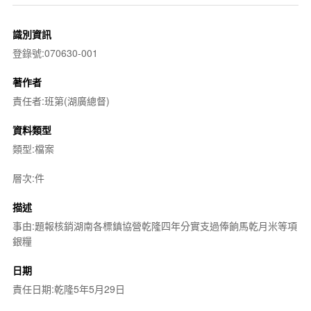
識別資訊
登錄號:070630-001
著作者
責任者:班第(湖廣總督)
資料類型
類型:檔案
層次:件
描述
事由:題報核銷湖南各標鎮協營乾隆四年分實支過俸餉馬乾月米等項
銀糧
日期
責任日期:乾隆5年5月29日