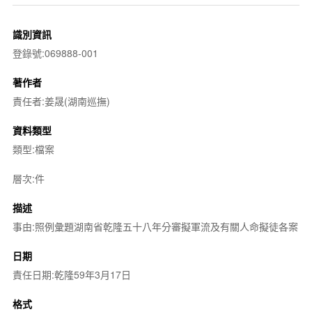
識別資訊
登錄號:069888-001
著作者
責任者:姜晟(湖南巡撫)
資料類型
類型:檔案
層次:件
描述
事由:照例彙題湖南省乾隆五十八年分審擬軍流及有關人命擬徒各案
日期
責任日期:乾隆59年3月17日
格式