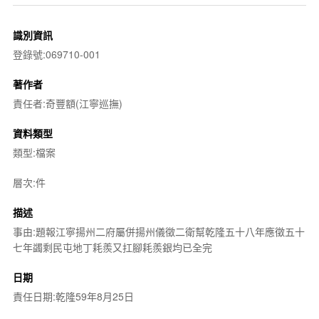
識別資訊
登錄號:069710-001
著作者
責任者:奇豐額(江寧巡撫)
資料類型
類型:檔案
層次:件
描述
事由:題報江寧揚州二府屬併揚州儀徵二衛幫乾隆五十八年應徵五十
七年蠲剩民屯地丁耗羨又扛腳耗羨銀均已全完
日期
責任日期:乾隆59年8月25日