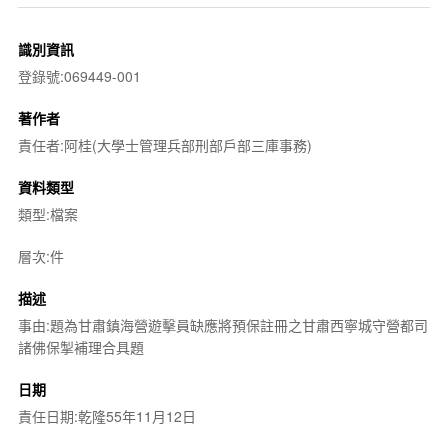
識別資訊
登錄號:069449-001
著作者
責任者:阿桂(大學士管理兵部刑部戶部三庫事務)
資料類型
類型:檔案
層次:件
描述
事由:題為甘肅鎮海營遊擊員缺應將預保註冊之甘肅西寧城守營都司
諸佛保掣補理合具題
日期
責任日期:乾隆55年11月12日