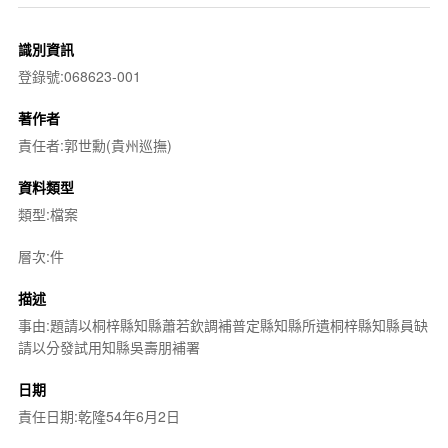
識別資訊
登錄號:068623-001
著作者
責任者:郭世勳(貴州巡撫)
資料類型
類型:檔案
層次:件
描述
事由:題請以桐梓縣知縣蕭若欽調補普定縣知縣所遺桐梓縣知縣員缺
請以分發試用知縣吳壽朋補署
日期
責任日期:乾隆54年6月2日