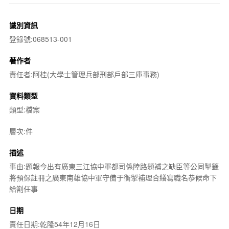
識別資訊
登錄號:068513-001
著作者
責任者:阿桂(大學士管理兵部刑部戶部三庫事務)
資料類型
類型:檔案
層次:件
描述
事由:題報今出有廣東三江協中軍都司係陸路題補之缺臣等公同掣籤
將預保註冊之廣東南雄協中軍守備于衡掣補理合繕寫職名恭候命下
給劄任事
日期
責任日期:乾隆54年12月16日