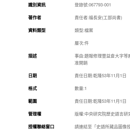
識別資訊
登錄號:067793-001
著作者
責任者:福長安(工部尚書)
資料類型
類型:檔案
層次:件
描述
事由:題報修理豐益倉大字
准開銷
日期
責任日期:乾隆53年11月1日
格式
數量:1
範圍
責任日期:乾隆53年11月1日
管理權
版權:中央研究院歷史語言研
授權聯絡窗口
請連結至「史語所藏品圖像