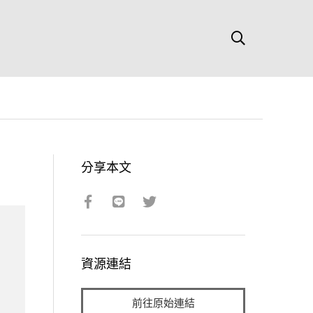
分享本文
資源連結
前往原始連結