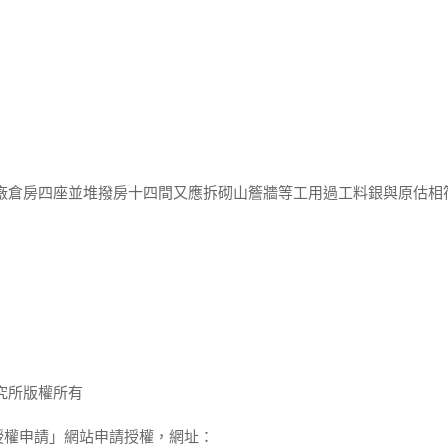
等廒倉房四座並堆撥房十四間又應拆砌山簷牆等工用過工料銀與原估相
究所版權所有
授權申請」網站申請授權，網址：