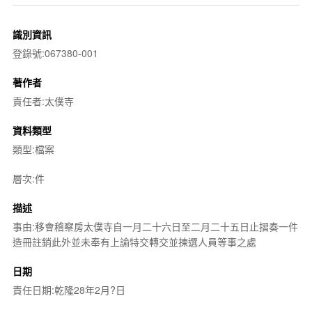
識別資訊
登錄號:067380-001
著作者
責任者:太僕寺
資料類型
類型:檔案
層次:件
描述
事由:移會稽察房太僕寺自一月二十六日至二月二十五日止摺奏一件
造冊註銷此外並未奉有上諭特交轉交並揀選人員等事之處
日期
責任日期:乾隆28年2月?日