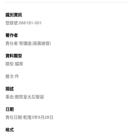
識別資訊
登錄號:066181-001
著作者
責任者:鄂彌達(兩廣總督)
資料類型
類型:檔案
層次:件
描述
事由:題賀皇太后聖誕
日期
責任日期:乾隆3年9月28日
格式