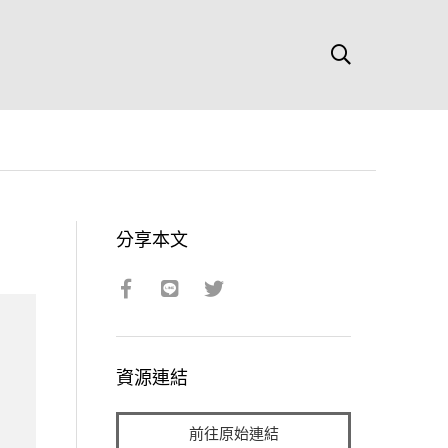
分享本文
資源連結
前往原始連結