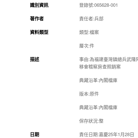
識別資訊
登錄號:065628-001
著作者
責任者:兵部
資料類型
類型:檔案
層次:件
描述
事由:為福建臺灣鎮總兵武
移會稽察房查照銷案
典藏沿革:內閣檔庫
版本:原件
典藏沿革:內閣檔庫
保存狀況:整
日期
責任日期:嘉慶25年1月28日