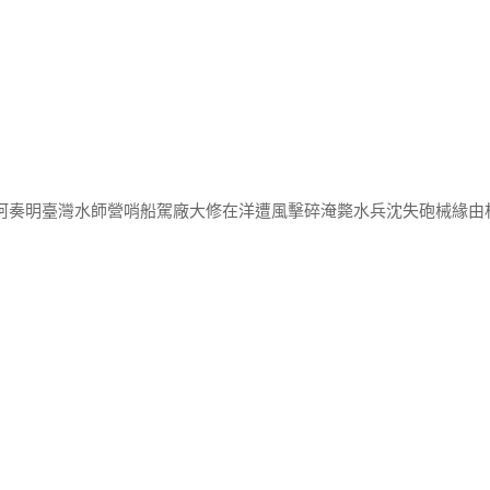
隆阿奏明臺灣水師營哨船駕廠大修在洋遭風擊碎淹斃水兵沈失砲械緣由