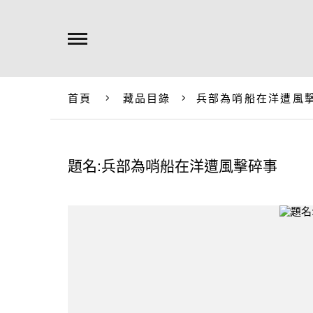
首頁
藏品目錄
兵部為哨船在洋遭風
題名:兵部為哨船在洋遭風擊碎事