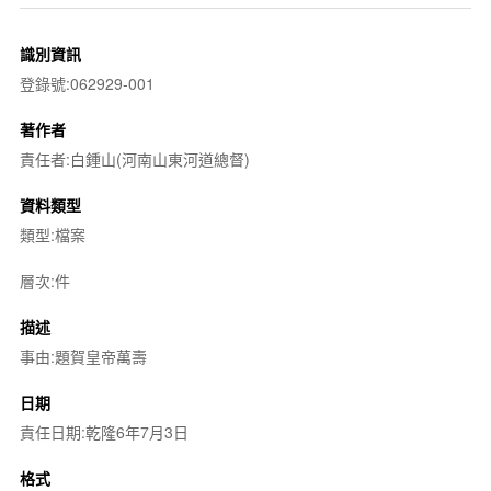
識別資訊
登錄號:062929-001
著作者
責任者:白鍾山(河南山東河道總督)
資料類型
類型:檔案
層次:件
描述
事由:題賀皇帝萬壽
日期
責任日期:乾隆6年7月3日
格式